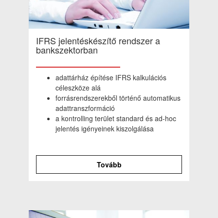
IFRS jelentéskészítő rendszer a
bankszektorban
adattárház építése IFRS kalkulációs
céleszköze alá
forrásrendszerekből történő automatikus
adattranszformáció
a kontrolling terület standard és ad-hoc
jelentés igényeinek kiszolgálása
Tovább