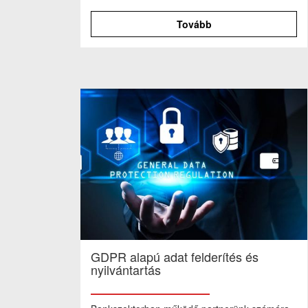
egyszerű, könnyen és gyorsan
értelmezhető mondatok, kiemelve a
Tovább
lényeggel
GDPR alapú adat felderítés és
nyilvántartás