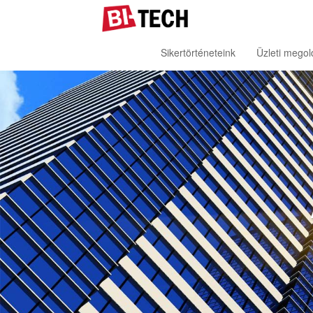
Sikertörténeteink
Üzleti mego
A