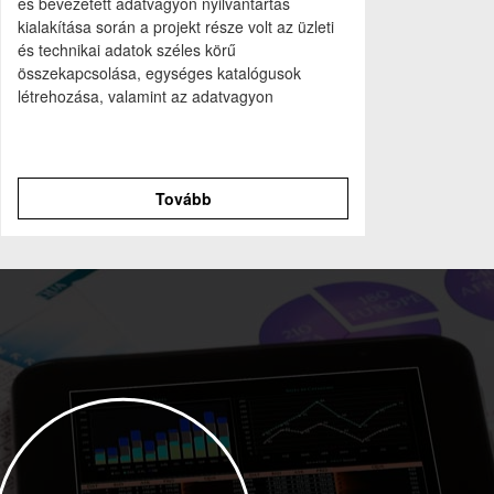
és bevezetett adatvagyon nyilvántartás
kialakítása során a projekt része volt az üzleti
és technikai adatok széles körű
összekapcsolása, egységes katalógusok
létrehozása, valamint az adatvagyon
karbantartási folyamatok egyszerűsítése.
Tovább