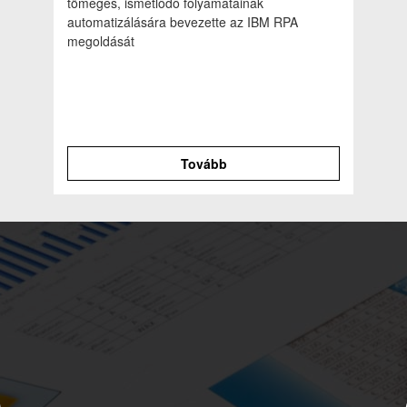
tömeges, ismétlődő folyamatainak
automatizálására bevezette az IBM RPA
megoldását
Tovább