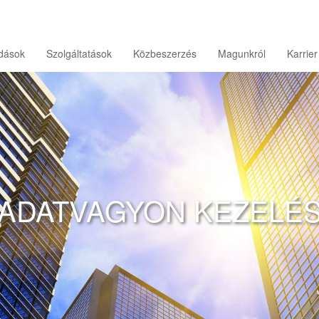
ldások
Szolgáltatások
Közbeszerzés
Magunkról
Karrier
DATTÁRHÁZ FEJLESZT