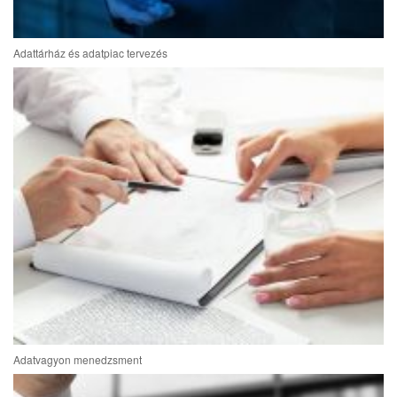
Adattárház és adatpiac tervezés
Adatvagyon menedzsment