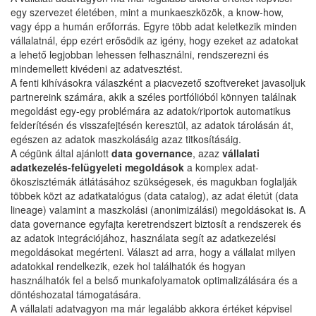
egy szervezet életében, mint a munkaeszközök, a know-how,
vagy épp a humán erőforrás. Egyre több adat keletkezik minden
vállalatnál, épp ezért erősödik az igény, hogy ezeket az adatokat
a lehető legjobban lehessen felhasználni, rendszerezni és
mindemellett kivédeni az adatvesztést.
A fenti kihívásokra válaszként a piacvezető szoftvereket javasoljuk
partnereink számára, akik a széles portfólióból könnyen találnak
megoldást egy-egy problémára az adatok/riportok automatikus
felderítésén és visszafejtésén keresztül, az adatok tárolásán át,
egészen az adatok maszkolásáig azaz titkosításáig.
A cégünk által ajánlott
data governance
, azaz
vállalati
adatkezelés-felügyeleti megoldások
a komplex adat-
ökoszisztémák átlátásához szükségesek, és magukban foglalják
többek közt az adatkatalógus (data catalog), az adat életút (data
lineage) valamint a maszkolási (anonimizálási) megoldásokat is. A
data governance egyfajta keretrendszert biztosít a rendszerek és
az adatok integrációjához, használata segít az adatkezelési
megoldásokat megérteni. Választ ad arra, hogy a vállalat milyen
adatokkal rendelkezik, ezek hol találhatók és hogyan
használhatók fel a belső munkafolyamatok optimalizálására és a
döntéshozatal támogatására.
A vállalati adatvagyon ma már legalább akkora értéket képvisel