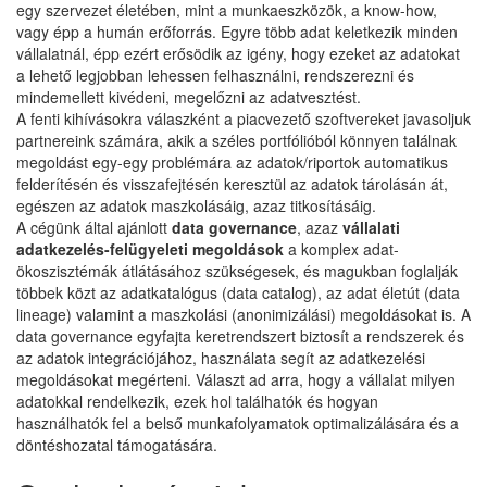
egy szervezet életében, mint a munkaeszközök, a know-how,
vagy épp a humán erőforrás. Egyre több adat keletkezik minden
vállalatnál, épp ezért erősödik az igény, hogy ezeket az adatokat
a lehető legjobban lehessen felhasználni, rendszerezni és
mindemellett kivédeni, megelőzni az adatvesztést.
A fenti kihívásokra válaszként a piacvezető szoftvereket javasoljuk
partnereink számára, akik a széles portfólióból könnyen találnak
megoldást egy-egy problémára az adatok/riportok automatikus
felderítésén és visszafejtésén keresztül az adatok tárolásán át,
egészen az adatok maszkolásáig, azaz titkosításáig.
A cégünk által ajánlott
data governance
, azaz
vállalati
adatkezelés-felügyeleti megoldások
a komplex adat-
ökoszisztémák átlátásához szükségesek, és magukban foglalják
többek közt az adatkatalógus (data catalog), az adat életút (data
lineage) valamint a maszkolási (anonimizálási) megoldásokat is. A
data governance egyfajta keretrendszert biztosít a rendszerek és
az adatok integrációjához, használata segít az adatkezelési
megoldásokat megérteni. Választ ad arra, hogy a vállalat milyen
adatokkal rendelkezik, ezek hol találhatók és hogyan
használhatók fel a belső munkafolyamatok optimalizálására és a
döntéshozatal támogatására.