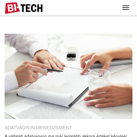
Toggl
navig
ADATVAGYON MENEDZSMENT
A vállalati adatvagyon ma már legalább akkora értéket képvisel