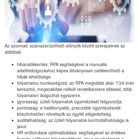
Az azonnali, számszerűsíthető előnyök között szerepelnek az
alábbiak:
hibacsökkentés: RPA segítségével a manuális
adatfeldolgozáshoz képes látványosan csökkenthető a
hibák lehetősége.
folyamatos munkavégzés: az RPA megoldás akár 7/24 órán
keresztül, megszakítás nélküli rendelkezésre állással, több
folyamaton dolgozhat egyszerre.
gyorsaság: üzleti folyamatok ügyintézését felgyorsítja.
pontosság: a hatékonyabb, precízebb ügyintézésnek
köszönhetően növekszik az ügyfél elégedettség.
auditálhatóság: az üzleti folyamatok kontrollálhatósága is
javul.
HR erőforrások optimalizálása: segítségével az értékes
humán erőforrás felszabadítható, így a munkatársak a